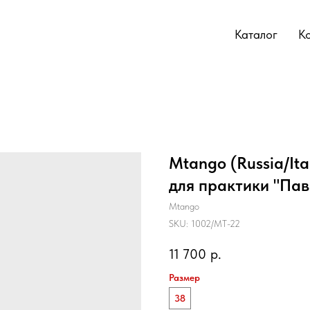
Каталог
К
Mtango (Russia/It
для практики "Пав
Mtango
SKU:
1002/MT-22
11 700
р.
Размер
38