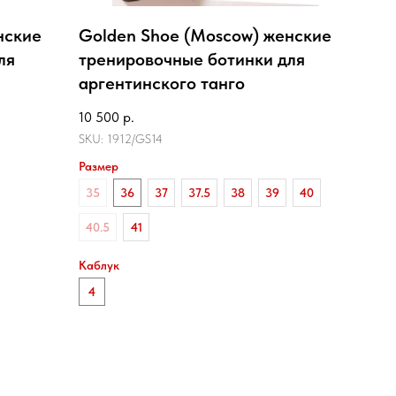
нские
Golden Shoe (Moscow) женские
ля
тренировочные ботинки для
аргентинского танго
10 500
р.
SKU:
1912/GS14
Размер
35
36
37
37.5
38
39
40
40.5
41
Каблук
4