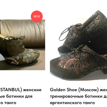
NEW
STANBUL) женские
Golden Shoe (Moscow) же
ые ботинки для
тренировочные ботинки д
о танго
аргентинского танго