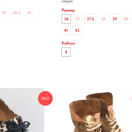
замша
Размер
39
40.5
41
36
37
37.5
38
39
40
41
42
Каблук
4
SALE