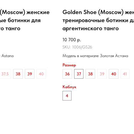
 (Moscow) женские
Golden Shoe (Moscow) же
ые ботинки для
тренировочные ботинки д
о танго
аргентинского танго
10 700
р.
SKU:
1006/GS26
 Astana
Модель в материале Золотая Астана
Размер
37.5
38
39
40
36
37
38
39
40
41
Каблук
4