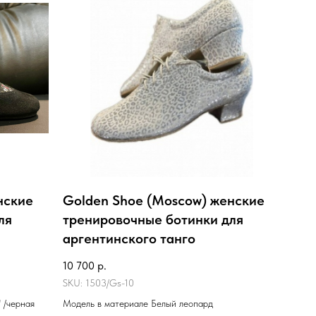
нские
Golden Shoe (Moscow) женские
ля
тренировочные ботинки для
аргентинского танго
10 700
р.
SKU:
1503/Gs-10
 /черная
Модель в материале Белый леопард