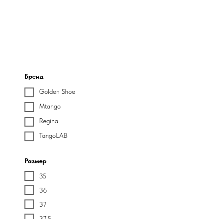
Бренд
Golden Shoe
Mtango
Regina
TangoLAB
Размер
35
36
37
37.5