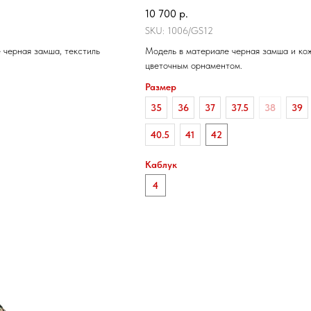
10 700
р.
SKU:
1006/GS12
 черная замша, текстиль
Модель в материале черная замша и ко
цветочным орнаментом.
Размер
35
36
37
37.5
38
39
40.5
41
42
Каблук
4