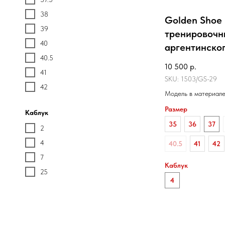
38
Golden Shoe
39
тренировочн
40
аргентинског
40.5
10 500
р.
41
SKU:
1503/GS-29
42
Модель в материале
Размер
Каблук
35
36
37
2
4
40.5
41
42
7
Каблук
25
4