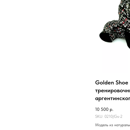
Golden Shoe
тренировочн
аргентинског
10 500
р.
SKU:
0210/Gs-2
Модель из натураль