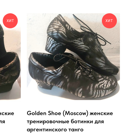
ХИТ
ХИТ
нские
Golden Shoe (Moscow) женские
ля
тренировочные ботинки для
аргентинского танго