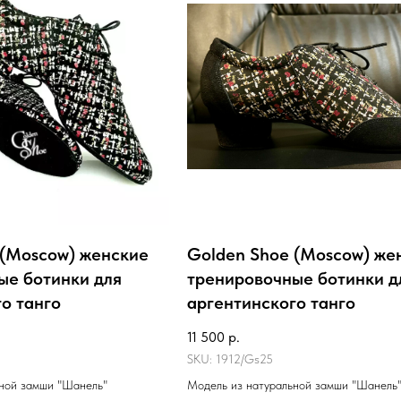
 (Moscow) женские
Golden Shoe (Moscow) же
ые ботинки для
тренировочные ботинки д
о танго
аргентинского танго
11 500
р.
SKU:
1912/Gs25
ной замши "Шанель"
Модель из натуральной замши "Шанель"