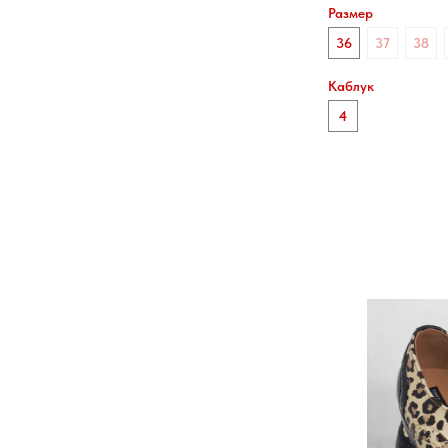
Размер
36
37
38
Каблук
4