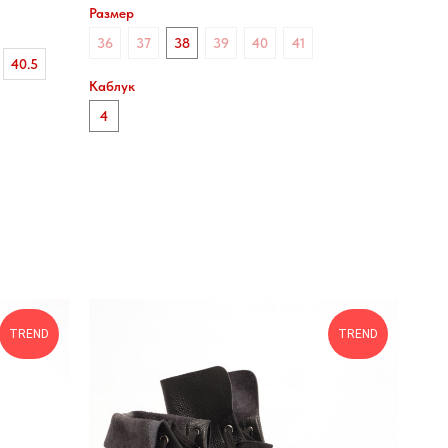
Размер
36
37
38
39
40
41
40.5
Каблук
4
TREND
TREND