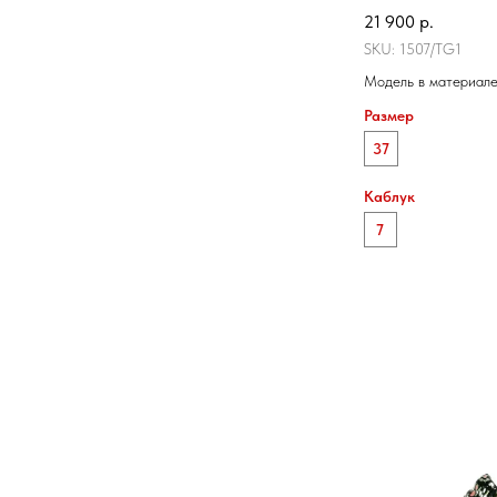
21 900
р.
SKU:
1507/TG1
Модель в материале
Размер
37
Каблук
7