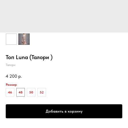
Топ Luna (Талори )
Талори
4 200
р.
Размер
46
48
50
52
Добавить в корзину