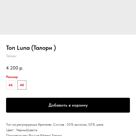
Топ Luna (Талори )
Талори
4 200
р.
Размер
46
48
Добавить в корзину
Топ на регулируемых бретелях. Состав : 50% вискоза, 50% шелк
Цвет : Черный/цветы
Производство Россия./Марка Талори.