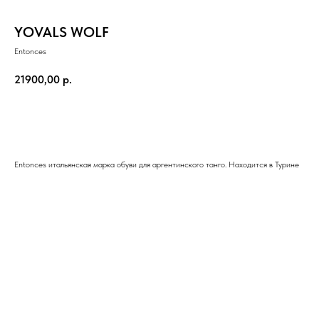
YOVALS WOLF
Entonces
21900,00
р.
Добавить в корзину
Entonces итальянская марка обуви для аргентинского танго. Находится в Турине