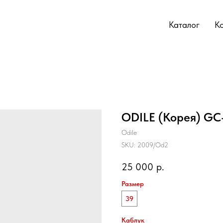
Каталог
К
ODILE (Корея) G
Odile
SKU:
2009/Od2
25 000
р.
Размер
39
Каблук