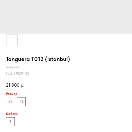
Tanguera Т012 (Istanbul)
Tanguera
SKU:
2402/T-33
21 900
р.
Размер
38
41
Каблук
7