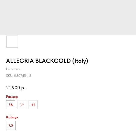
ALLEGRIA BLACKGOLD (Italy)
Entonces
SKU:
0807/EN-5
21 900
р.
Размер
38
39
41
Каблук
7.5