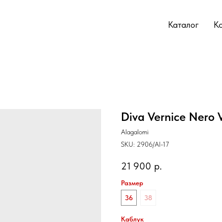
Каталог
К
Diva Vernice Nero V
Alagalomi
SKU:
2906/Al-17
21 900
р.
Размер
36
38
Каблук