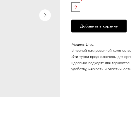
9
Добавить в корзину
Модель Diva.
В черной лакированной коже со вс
Эти туфли предназначены для арге
идеально подходят для торжествен
удобству, мягкости и эластичност