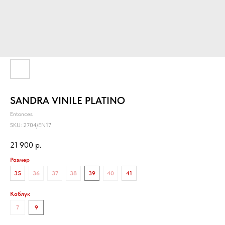
SANDRA VINILE PLATINO
Entonces
SKU:
2704/EN17
21 900
р.
Размер
35
36
37
38
39
40
41
Каблук
7
9