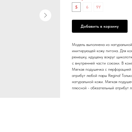
5
6
9Y
Добавить в корзину
Модель выполнена из натуральной
имитирующей кожу питона. Для ком
ремешку, идущему вокруг щиколотк
с внутренней части союзки. В ко
Мягкая подушечка с перфорацией 
атрибут любой пары Regina! Тольк
натуральной кожи. Мягкая подуше
плюсной - обязательный атрибут л