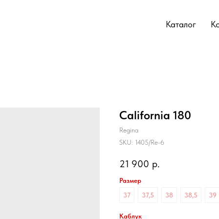
Каталог
К
California 180
Regina
SKU:
1405/Re-6
21 900
р.
Размер
37
37,5
38
38,5
39
Каблук