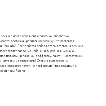
 замши в цвете бриллиант с лазерной обработкой,
форта: застежка крепится на резинку, что позволяет
и, "дышать". Для удобства работы стопы вставлена резинка
мплект входят запасные набойки и фирменный мешочек.
под пальцами и плюсной с эффектом памяти - обязательный
о натуральные материалы! Стелька выполнена из
чка с эффектом памяти, с перфорацией под пальцами и
юбой пары Regina.