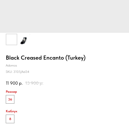
Black Creased Encanto (Turkey)
Adornos
SKU:
3105/Ad34
11 900
р.
13 900
р.
Размер
36
Каблук
8