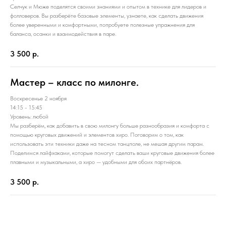
Селчук и Мюже поделятся своими знаниями и опытом в технике для лидеров и
фолловеров. Вы разберёте базовые элементы, узнаете, как сделать движения
более уверенными и комфортными, попробуете полезные упражнения для
баланса, осанки и взаимодействия в паре.
3 500
р.
Мастер – класс по милонге.
Воскресенье 2 ноября
14:15 - 15:45
Уровень: любой
Мы разберём, как добавить в свою милонгу больше разнообразия и комфорта с
помощью круговых движений и элементов хиро. Поговорим о том, как
использовать эти техники даже на тесном танцполе, не мешая другим парам.
Поделимся лайфхаками, которые помогут сделать ваши круговые движения более
плавными и музыкальными, а хиро — удобными для обоих партнёров.
3 500
р.