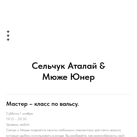
Сельчук Аталай &
Мюже Юнер
Мастер – класс по вальсу.
Суббота 1 ноября
19:15 - 20:30
Уровень: любой
Селчук и Мюже поделятся своими любимыми элементами для танго-вальса,
которые удобно использовать в ронде. Вы разберёте, как разнообразить свой