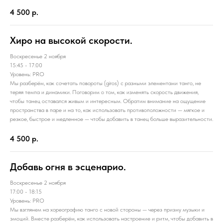
4 500
р.
Хиро на высокой скорости.
Воскресенье 2 ноября
15:45 - 17:00
Уровень: PRO
Мы разберём, как сочетать повороты (giros) с разными элементами танго, не
теряя темпа и динамики. Поговорим о том, как изменять скорость движения,
чтобы танец оставался живым и интересным. Обратим внимание на ощущение
пространства в паре и на то, как использовать противоположности — мягкое и
резкое, быстрое и медленное — чтобы добавить в танец больше выразительности.
4 500
р.
Добавь огня в эсценарио.
Воскресенье 2 ноября
17:00 - 18:15
Уровень: PRO
Мы взглянем на хореографию танго с новой стороны — через призму музыки и
эмоций. Вместе разберём, как использовать настроение и ритм, чтобы добавить в