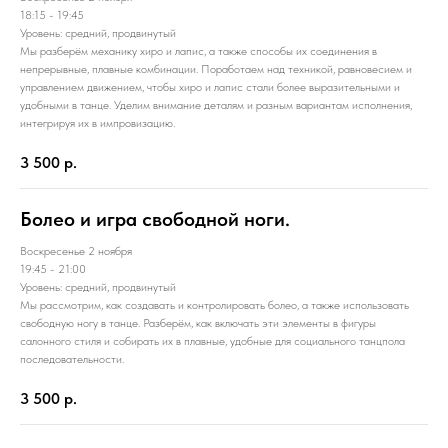
18:15 - 19:45
Уровень: средний, продвинутый
Мы разберём механику хиро и лапис, а также способы их соединения в
непрерывные, плавные комбинации. Поработаем над техникой, равновесием и
управлением движением, чтобы хиро и лапис стали более выразительными и
удобными в танце. Уделим внимание деталям и разным вариантам исполнения,
интегрируя их в импровизацию.
3 500
р.
Болео и игра свободной ноги.
Воскресенье 2 ноября
19:45 - 21:00
Уровень: средний, продвинутый
Мы рассмотрим, как создавать и контролировать болео, а также использовать
свободную ногу в танце. Разберём, как включать эти элементы в фигуры
салонного стиля и собирать их в плавные, удобные для социального танцпола
последовательности.
3 500
р.