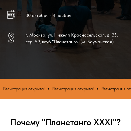
30 октября - 4 ноября
г. Москва, ул. Нижняя Красносельская, д. 35,
стр. 59, клуб "Планетанго" (м. Бауманская)
ция открыта!
Регистрация открыта!
Регистрация открыта!
Р
Почему "
Планетанго XXXI
"?