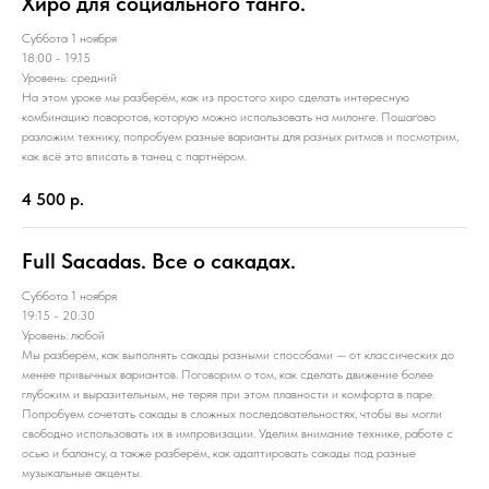
Хиро для социального танго.
Суббота 1 ноября
18:00 - 19.15
Уровень: средний
На этом уроке мы разберём, как из простого хиро сделать интересную
комбинацию поворотов, которую можно использовать на милонге. Пошагово
разложим технику, попробуем разные варианты для разных ритмов и посмотрим,
как всё это вписать в танец с партнёром.
4 500
р.
Full Sacadas. Все о сакадах.
Суббота 1 ноября
19:15 - 20:30
Уровень: любой
Мы разберём, как выполнять сакады разными способами — от классических до
менее привычных вариантов. Поговорим о том, как сделать движение более
глубоким и выразительным, не теряя при этом плавности и комфорта в паре.
Попробуем сочетать сакады в сложных последовательностях, чтобы вы могли
свободно использовать их в импровизации. Уделим внимание технике, работе с
осью и балансу, а также разберём, как адаптировать сакады под разные
музыкальные акценты.