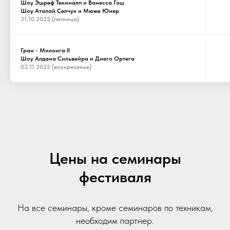
Шоу Эшреф Текиналп и Ванесса Гош
Шоу Аталай Селчук и Мюже Юнер
31.10.2025 (пятница)
Гран - Милонга II
Шоу Алдана Сильвейра и Диего Ортега
02.11.2025 (воскресенье)
Цены на семинары
фестиваля
На все семинары, кроме семинаров по техникам,
необходим партнер.