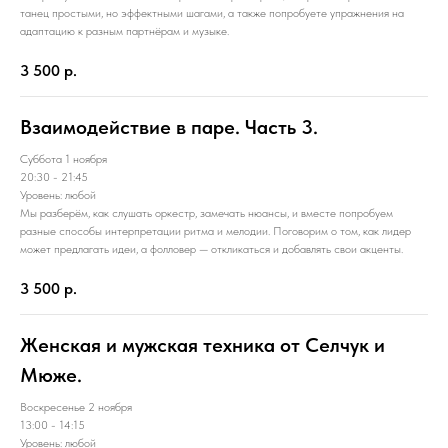
танец простыми, но эффектными шагами, а также попробуете упражнения на
адаптацию к разным партнёрам и музыке.
3 500
р.
Взаимодействие в паре. Часть 3.
Суббота 1 ноября
20:30 - 21:45
Уровень: любой
Мы разберём, как слушать оркестр, замечать нюансы, и вместе попробуем
разные способы интерпретации ритма и мелодии. Поговорим о том, как лидер
может предлагать идеи, а фолловер — откликаться и добавлять свои акценты.
3 500
р.
Женская и мужская техника от Селчук и
Мюже.
Воскресенье 2 ноября
13:00 - 14:15
Уровень: любой