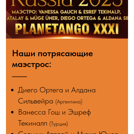
Наши потрясающие
маэстрос:
Диего Ортега и Алдана
Сильвейра
(Аргентина)
Ванесса Гош и Эшреф
Текиналп
(Турция)
Сельчук Аталай и Мюже Юнер