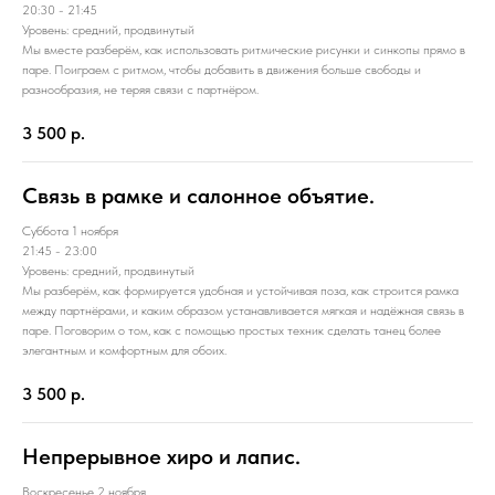
20:30 - 21:45
Уровень: средний, продвинутый
Мы вместе разберём, как использовать ритмические рисунки и синкопы прямо в
паре. Поиграем с ритмом, чтобы добавить в движения больше свободы и
разнообразия, не теряя связи с партнёром.
3 500
р.
Связь в рамке и салонное объятие.
Суббота 1 ноября
21:45 - 23:00
Уровень: средний, продвинутый
Мы разберём, как формируется удобная и устойчивая поза, как строится рамка
между партнёрами, и каким образом устанавливается мягкая и надёжная связь в
паре. Поговорим о том, как с помощью простых техник сделать танец более
элегантным и комфортным для обоих.
3 500
р.
Непрерывное хиро и лапис.
Воскресенье 2 ноября