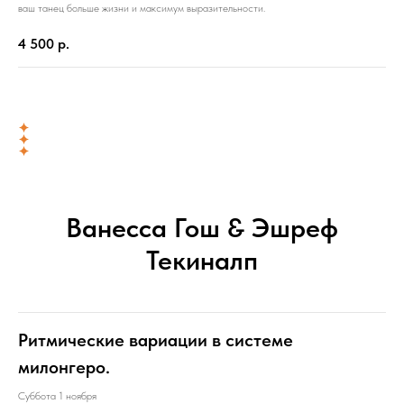
ваш танец больше жизни и максимум выразительности.
4 500
р.
Ванесса Гош & Эшреф
Текиналп
Ритмические вариации в системе
милонгеро.
Суббота 1 ноября