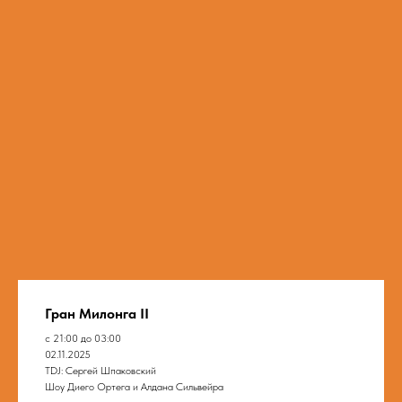
Гран Милонга II
с 21:00 до 03:00
02.11.2025
TDJ: Сергей Шпаковский
Шоу Диего Ортега и Алдана Сильвейра