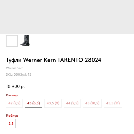
Туфли Werner Kern TARENTO 28024
Werner Kern
SKU:
0503/wk-12
18 900
р.
Размер
42 (7,5)
43 (8,5)
43,5 (9)
44 (9,5)
45 (10,5)
45,5 (11)
Каблук
2,5