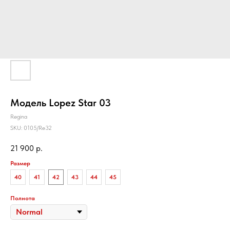
Модель Lopez Star 03
Regina
SKU:
0105/Re32
21 900
р.
Размер
40
41
42
43
44
45
Полнота