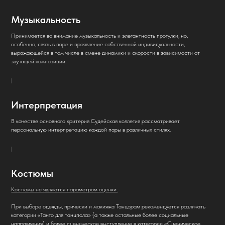
Музыкальность
Принимается во внимание музыкальность и элегантность прогулки, но,
особенно, связь в паре и проявление собственной индивидуальности,
выражающейся в том числе в смене динамики и скорости в зависимости от
звучащей композиции.
Интерпретация
В качестве основного критерия Судейская коллегия рассматривает
персональную интерпретацию каждой пары в различных стилях.
Костюмы
Костюмы не являются параметром оценки.
При выборе одежды, прически и макияжа Танцорам рекомендуется различать
категории «Танго для танцпола» (а также остальные более социальные
направления) и более сценическое выступление в категории «Сценическое