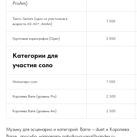
ProAm)
Танго–Seniors (один из участников в
1 500
возрасте 60-60+, AmAm)
Групповая хореография (Open)
5 000
Категории для
участия соло
Милонгеро соло
1 500
Королева Barre (уровень Pro)
2 500
Королева Barre (уровень Am)
2 500
Музыку для эсценарио и категорий: Barre – duet и Королева
Barre , просьба, направлять paholkova.yana@yandex.ru