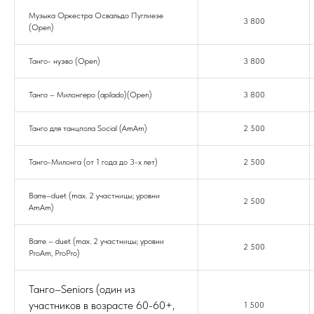
Музыка Оркестра Освальдо Пуглиезе
3 800
(Open)
Танго- нуэво (Open)
3 800
Танго – Милонгеро (apilado)(Open)
3 800
Танго для танцпола Social (AmAm)
2 500
Танго-Милонга (от 1 года до 3-х лет)
2 500
Barre–duet (max. 2 участницы; уровни
2 500
AmAm)
Barre – duet (max. 2 участницы; уровни
2 500
ProAm, ProPro)
Танго–Seniors (один из
участников в возрасте 60-60+,
1 500