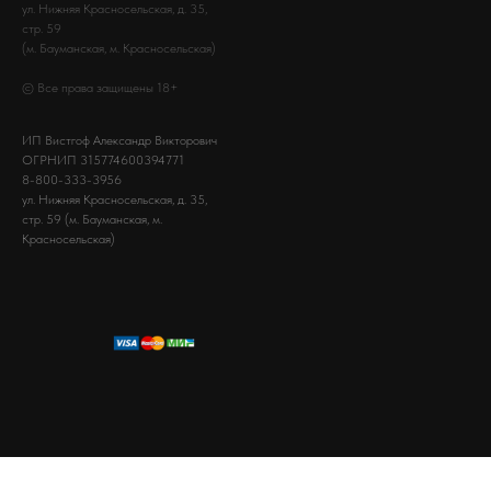
ул. Нижняя Красносельская, д. 35,
стр. 59
(м. Бауманская, м. Красносельская)
© Все права защищены 18+
ИП Вистгоф Александр Викторович
ОГРНИП 315774600394771
8-800-333-3956
ул. Нижняя Красносельская, д. 35,
стр. 59 (м. Бауманская, м.
Красносельская)