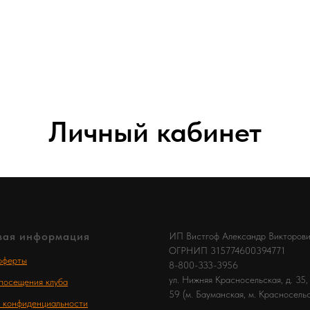
Личный кабинет
вая информация
ИП Вистгоф Александр Викторов
ОГРНИП 315774600394771
оферты
8-800-333-3956
ул. Нижняя Красносельская, д. 35, 
посещения клуба
59 (м. Бауманская, м. Красносель
 конфиденциальности