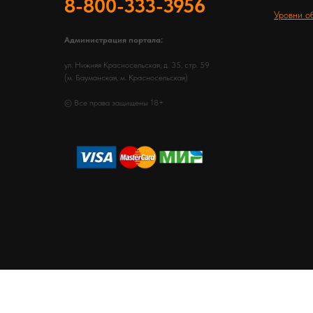
8-800-333-3956
Уровни о
Администрация портала:
ул. Нижняя Красносельская, д. 35, стр. 59
(м. Бауманская, м. Красносельская)
© Все права защищены 18+