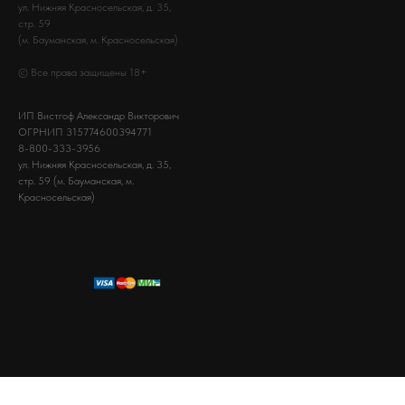
ул. Нижняя Красносельская, д. 35,
стр. 59
(м. Бауманская, м. Красносельская)
© Все права защищены 18+
ИП Вистгоф Александр Викторович
ОГРНИП 315774600394771
8-800-333-3956
ул. Нижняя Красносельская, д. 35,
стр. 59 (м. Бауманская, м.
Красносельская)