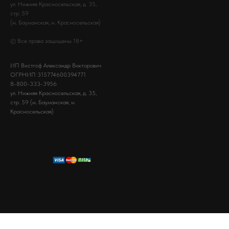
ул. Нижняя Красносельская, д. 35,
стр. 59
(м. Бауманская, м. Красносельская)
© Все права защищены 18+
ИП Вистгоф Александр Викторович
ОГРНИП 315774600394771
8-800-333-3956
ул. Нижняя Красносельская, д. 35,
стр. 59 (м. Бауманская, м.
Красносельская)