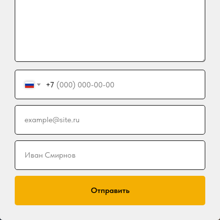
+7
example@site.ru
Место проведения семинаров
Клуб "Планетанго"
Иван Смирнов
Отправить