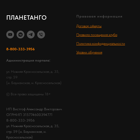
ПЛАНЕТАНГО
Правовая информация
Договор оферты
Правила посещения клуба
Политика конфиденциальности
8-800-333-3956
Уровни обучения
Администрация портала:
ул. Нижняя Красносельская, д. 35,
стр. 59
(м. Бауманская, м. Красносельская)
© Все права защищены 18+
ИП Вистгоф Александр Викторович
ОГРНИП 315774600394771
8-800-333-3956
ул. Нижняя Красносельская, д. 35,
стр. 59 (м. Бауманская, м.
Красносельская)